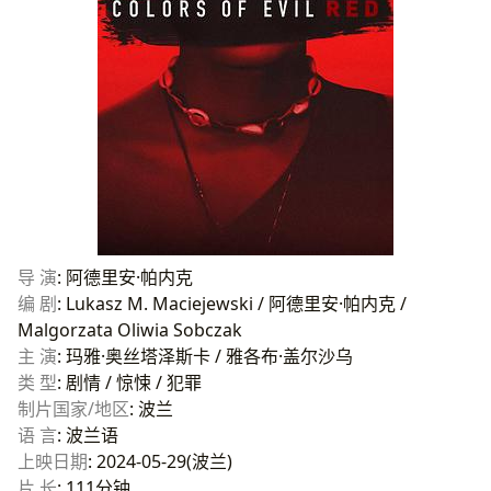
导 演
: 阿德里安·帕内克
编 剧
: Lukasz M. Maciejewski / 阿德里安·帕内克 /
Malgorzata Oliwia Sobczak
主 演
: 玛雅·奥丝塔泽斯卡 / 雅各布·盖尔沙乌
类 型
: 剧情 / 惊悚 / 犯罪
制片国家/地区
: 波兰
语 言
: 波兰语
上映日期
: 2024-05-29(波兰)
片 长
: 111分钟