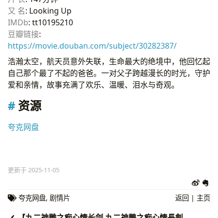
又 名
: Looking Up
IMDb
: tt10195210
豆瓣链接
:
https://movie.douban.com/subject/30282387/
浩瀚太空，航天员意外失联，生命最大的绝境中，他回忆起
自己那个最了不起的爸爸。一对父子跨越漫长的时光，守护
爱和亲情，故事充满了欢乐、温暖、泪水与奇观。
资源
夸克网盘
更新于 2025-11-05
夸克网盘
,
剧情片
返回
|
主页
【九二神雕之痴心情长剑 九二神鵰之痴心情長劍