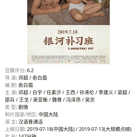
豆瓣评分
: 6.2
导 演
: 邓超 / 俞白眉
编 剧
: 俞白眉
主 演
: 邓超 / 白宇 / 任素汐 / 王西 / 孙浠伦 / 李建义 / 梁超 /
邵兵 / 王戈 / 吴亚衡 / 魏尊 / 冯泽昂 / 吴京
类 型
: 剧情
制片国家/地区
: 中国大陆
语 言
: 汉语普通话
上映日期
: 2019-07-18(中国大陆) / 2019-07-13(大规模点映)
片 长
: 147分钟