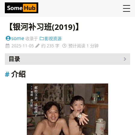
【银河补习班(2019)】
some
收录于
影视资源
2025-11-05
约 235 字
预计阅读 1 分钟
目录
介绍
介绍
资源