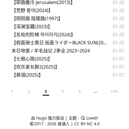
【耶路撒冷 Jerusalem(2013)】
01-20
【荒野 황야(2024)】
01-20
【阴阳路 陰陽路(1997)】
01-20
【深渊宝藏(2023)】
01-20
【名校的阶梯 하이라키(2024)】
01-20
【假面骑士黑日 仮面ライダーBLACK SUN(2022)】
01-20
末日地堡 / 羊毛战记 2季全 2023~2024
01-07
【七根心简(2025)】
01-07
【欢乐家长群2(2025)】
01-07
【悬溺(2025)】
01-07
…
1
2
3
4
5
105
由
Hugo
强力驱动 | 主题 -
LoveIt
2017 - 2026
普通人
|
CC BY-NC 4.0