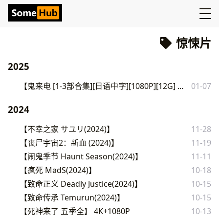
惊悚片
2025
【鬼来电 [1-3部合集][日语中字][1080P][12G] 惊悚 恐怖】
01-07
2024
【不幸之家 サユリ(2024)】
11-28
【丧尸宇宙2：新血 (2024)】
11-19
【闹鬼季节 Haunt Season(2024)】
11-11
【疯死 MadS(2024)】
10-18
【致命正义 Deadly Justice(2024)】
10-15
【致命传承 Temurun(2024)】
10-15
【死神来了 五季全】 4K+1080P
10-13