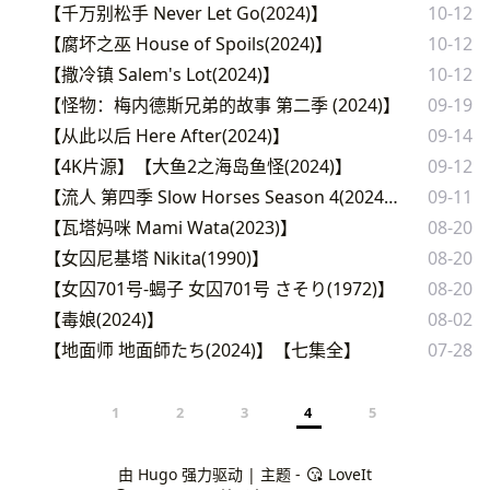
【千万别松手 Never Let Go(2024)】
10-12
【腐坏之巫 House of Spoils(2024)】
10-12
【撒冷镇 Salem's Lot(2024)】
10-12
【怪物：梅内德斯兄弟的故事 第二季 (2024)】
09-19
【从此以后 Here After(2024)】
09-14
【4K片源】【大鱼2之海岛鱼怪(2024)】
09-12
【流人 第四季 Slow Horses Season 4(2024)】
09-11
【瓦塔妈咪 Mami Wata(2023)】
08-20
【女囚尼基塔 Nikita(1990)】
08-20
【女囚701号-蝎子 女囚701号 さそり(1972)】
08-20
【毒娘(2024)】
08-02
【地面师 地面師たち(2024)】【七集全】
07-28
1
2
3
4
5
由
Hugo
强力驱动 | 主题 -
LoveIt